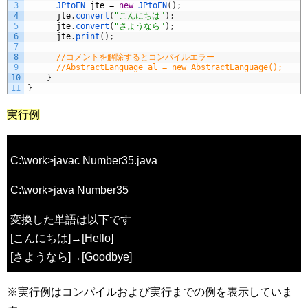
3
JPtoEN 
jte
=
new
JPtoEN
(
)
;
4
jte
.
convert
(
"こんにちは"
)
;
5
jte
.
convert
(
"さようなら"
)
;
6
jte
.
print
(
)
;
7
8
//コメントを解除するとコンパイルエラー
9
//AbstractLanguage al = new AbstractLanguage();
10
}
11
}
実行例
C:\work>javac Number35.java
C:\work>java Number35
変換した単語は以下です
[こんにちは]→[Hello]
[さようなら]→[Goodbye]
※実行例はコンパイルおよび実行までの例を表示していま