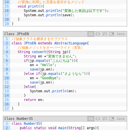
14
//変換に利用した言葉を表示するメソッド
15
void
print
(
)
{
16
System
.
out
.
println
(
"変換した単語は以下です"
)
;
17
System
.
out
.
println
(
save
)
;
18
}
19
}
Class JPtoEN
Java
1
//抽象クラスを継承するサブクラス
2
class
JPtoEN
extends
AbstractLanguage
{
3
//抽象メソッドをオーバーライド（実装）
4
String
convert
(
String
jp
)
{
5
String
en
=
"変換できません"
;
6
if
(
jp
.
equals
(
"こんにちは"
)
)
{
7
en
=
"Hello"
;
8
save
(
jp
,
en
)
;
9
}
else
if
(
jp
.
equals
(
"さようなら"
)
)
{
10
en
=
"Goodbye"
;
11
save
(
jp
,
en
)
;
12
}
else
{
13
System
.
out
.
println
(
en
)
;
14
}
15
return
en
;
16
}
17
}
Class Number35
Java
1
class
Number35
{
2
public
static
void
main
(
String
[
]
args
)
{