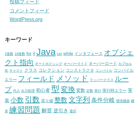
投稿フィード
コメントフィード
WordPress.org
キーワード
Java
オブジェ
for
while
if
インタフェース
2進数
10進数
List
クト指向
オーバーロード
オートボクシング
オーバーライド
カプセル
クラス
コレクション
コンストラクタ
コンパイル
化
キャスト
コンパイル
メソッド
フィールド
ルー
エラー
ラッパークラス
型
変換
プ
初心者
実
変数
実行時エラー
代入
出力処理
定数
実行
引数
文字列
小数
整数
条件分岐
装
戻り値
環境構築
継
練習問題
解答
逆引き
承
選択