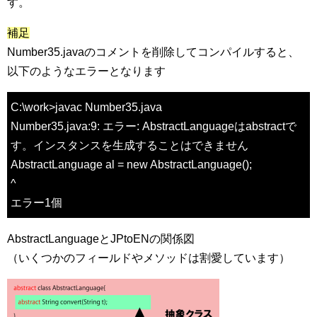
す。
補足
Number35.javaのコメントを削除してコンパイルすると、
以下のようなエラーとなります
C:\work>javac Number35.java
Number35.java:9: エラー: AbstractLanguageはabstractで
す。インスタンスを生成することはできません
AbstractLanguage al = new AbstractLanguage();
^
エラー1個
AbstractLanguageとJPtoENの関係図
（いくつかのフィールドやメソッドは割愛しています）