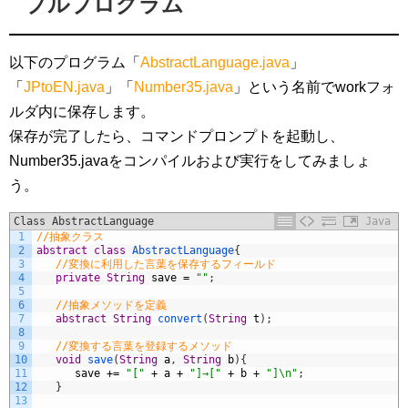
プルプログラム
以下のプログラム「
AbstractLanguage.java
」
「
JPtoEN.java
」「
Number35.java
」という名前でworkフォ
ルダ内に保存します。
保存が完了したら、コマンドプロンプトを起動し、
Number35.javaをコンパイルおよび実行をしてみましょ
う。
Class AbstractLanguage
Java
1
//抽象クラス
2
abstract
class
AbstractLanguage
{
3
//変換に利用した言葉を保存するフィールド
4
private
String
save
=
""
;
5
6
//抽象メソッドを定義
7
abstract
String
convert
(
String
t
)
;
8
9
//変換する言葉を登録するメソッド
10
void
save
(
String
a
,
String
b
)
{
11
save
+=
"["
+
a
+
"]→["
+
b
+
"]\n"
;
12
}
13