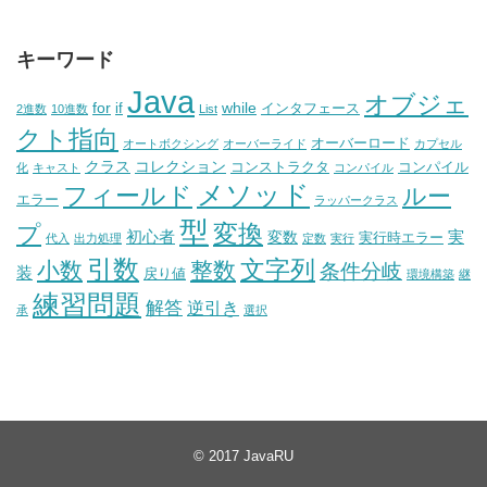
キーワード
Java
オブジェ
for
while
if
インタフェース
2進数
10進数
List
クト指向
オーバーロード
オートボクシング
オーバーライド
カプセル
クラス
コレクション
コンストラクタ
コンパイル
化
キャスト
コンパイル
メソッド
フィールド
ルー
エラー
ラッパークラス
型
変換
プ
初心者
実
変数
実行時エラー
代入
出力処理
定数
実行
引数
文字列
小数
整数
条件分岐
装
戻り値
環境構築
継
練習問題
解答
逆引き
承
選択
© 2017
JavaRU