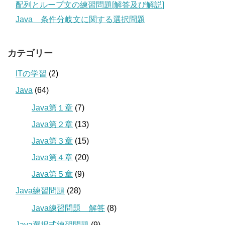
配列とループ文の練習問題[解答及び解説]
Java 条件分岐文に関する選択問題
カテゴリー
ITの学習
(2)
Java
(64)
Java第１章
(7)
Java第２章
(13)
Java第３章
(15)
Java第４章
(20)
Java第５章
(9)
Java練習問題
(28)
Java練習問題 解答
(8)
Java選択式練習問題
(9)