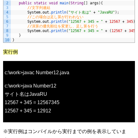
2
public
static
void
main
(
String
[
]
args
)
{
3
//文字列連結
4
System
.
out
.
println
(
"サイト名は"
+
"JavaRU"
)
;
5
//この場合は足し算が行われない
6
System
.
out
.
println
(
"12567 + 345 = "
+
12567
+
345
)
;
7
//演算の優先順位を変更し、足し算を行う
8
System
.
out
.
println
(
"12567 + 345 = "
+
(
12567
+
345
)
9
}
10
}
実行例
c:\work>javac Number12.java
c:\work>java Number12
サイト名はJavaRU
12567 + 345 = 12567345
12567 + 345 = 12912
※実行例はコンパイルから実行までの例を表示していま