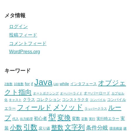
メタ情報
ログイン
投稿フィード
コメントフィード
WordPress.org
キーワード
Java
オブジェ
for
while
if
インタフェース
2進数
10進数
List
クト指向
オーバーロード
オートボクシング
オーバーライド
カプセル
クラス
コレクション
コンストラクタ
コンパイル
化
キャスト
コンパイル
メソッド
フィールド
ルー
エラー
ラッパークラス
型
変換
プ
初心者
実
変数
実行時エラー
代入
出力処理
定数
実行
引数
文字列
小数
整数
条件分岐
装
戻り値
環境構築
継